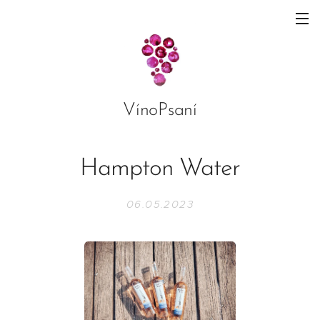
VínoPsaní
Hampton Water
06.05.2023