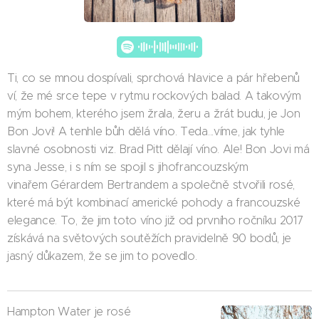
Ti, co se mnou dospívali, sprchová hlavice a pár hřebenů
ví, že mé srce tepe v rytmu rockových balad. A takovým
mým bohem, kterého jsem žrala, žeru a žrát budu, je Jon
Bon Jovi! A tenhle bůh dělá víno. Teda...víme, jak tyhle
slavné osobnosti viz. Brad Pitt dělají víno. Ale! Bon Jovi má
syna Jesse, i s ním se spojil s jihofrancouzským
vinařem Gérardem Bertrandem a společně stvořili rosé,
které má být kombinací americké pohody a francouzské
elegance. To, že jim toto víno již od prvního ročníku 2017
získává na světových soutěžích pravidelně 90 bodů, je
jasný důkazem, že se jim to povedlo.
Hampton Water je rosé