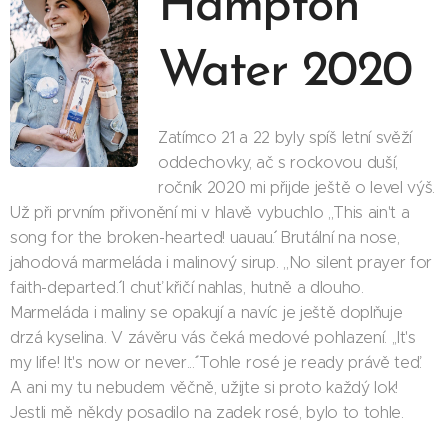
Hampton
Water 2020
Zatímco 21 a 22 byly spíš letní svěží
oddechovky, ač s rockovou duší,
ročník 2020 mi přijde ještě o level výš.
Už při prvním přivonění mi v hlavě vybuchlo ,,This ain't a
song for the broken-hearted! uauau´´. Brutální na nose,
jahodová marmeláda i malinový sirup. ,,No silent prayer for
faith-departed.´´ I chuť křičí nahlas, hutně a dlouho.
Marmeláda i maliny se opakují a navíc je ještě doplňuje
drzá kyselina. V závěru vás čeká medové pohlazení. ,,It's
my life! It's now or never...´´ Tohle rosé je ready právě teď.
A ani my tu nebudem věčně, užijte si proto každý lok!
Jestli mě někdy posadilo na zadek rosé, bylo to tohle.