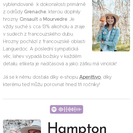
vyblendované k dokonalosti primárně
Grenache
z odrůdy
, kterou doplnily
Cinsault
Mourvedre
hrozny
a
. Je
vždy suché s cca 13% alkoholu a zraje
v sudech z francouzského dubu.
Hrozny pochází z francouzské oblasti
Languedoc. A poslední sympatická
věc, lahev vypadá božsky v každém
detailu, etiketa je nadčasová a jako zátku má vinolok!
Já se k němu dostala díky e-shopu
Aperittivo
, díky
kterému teď můžu porovnat hned tři ročníky!
Hampton