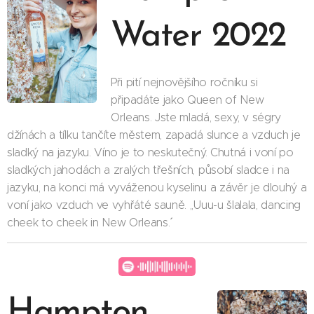
Water 2022
Při pití nejnovějšího ročníku si
připadáte jako Queen of New
Orleans. Jste mladá, sexy, v ségry
džínách a tílku tančíte městem, zapadá slunce a vzduch je
sladký na jazyku. Víno je to neskutečný. Chutná i voní po
sladkých jahodách a zralých třešních, působí sladce i na
jazyku, na konci má vyváženou kyselinu a závěr je dlouhý a
voní jako vzduch ve vyhřáté sauně. ,,Uuu-u šlalala, dancing
cheek to cheek in New Orleans.´´
Hampton