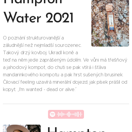
Water 2021
O poznání strukturovanější a
záludnější než nejmladší sourozenec.
Takový drzý kovboj. Ukradl koně a
teď na něm jede zaprášeným údolím. Ve vůni má třešňový
a jahodový kompot, do chuti se pak vtírá i šťáva
mandarinkového kompotu a pak hrst sušených brusinek.
Čilovací feeling uzavírá minerální dojezd, jak písek prášil od
kopyt. ,,I'm wanted - dead or alive.´´