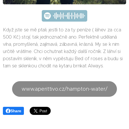
Když jste se mě ptali, jestli to za ty peníze ( láhev za cca
500 Kč) stojí, tak jednoznačně ano. Perfektně udělaná
vína, promyšlená, zajímavá, zábavná, krásná. My se k nim
určitě vrátíme. Chci ochutnat každý další ročník. Z láhví si
postavím skleník, v něm vypěstuju Bed of roses a budu si
tam se sklenkou chodit na kytaru brnkat Always.
www.aperittivo.cz/hampton-water/
Share