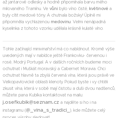
až jantarové odlesky a hodně připomínala barvu mého
vůni
květinové
milovaného Tramínu. Ve
bylo víno čisté,
a
byly cítit medové tóny. A chutnala božsky! Úplně mi
medovinu
připomněla vychlazenou
. Velmi nenápadná
kyselinka z tohoto vzorku udělala krásně kulaté víno.
Tohle začínající minivinařství má co nabídnout. Kromě výše
uvedených mají v nabídce ještě Frankovku- červenou i
rosé, Modrý Portugal. A v dalších ročnících budeme moci
ochutnat i Muškát moravský a Cabernet Moravia. Chci
ochutnat hlavně ta zbylá červená vína, která jsou právě ve
Velkopavlovické oblasti klenoty. Pokud byste i vy chtěli
zkusit vína, která v sobě mají čistotu a duši dvou nadšenců,
můžete pana Kubíka kontaktovat na mailu:
j.osefkubik@seznam.cz
a najděte si ho i na
@_vina_s_tradici_
instagramu (
), kde můžete celý
proces výroby sledovat!