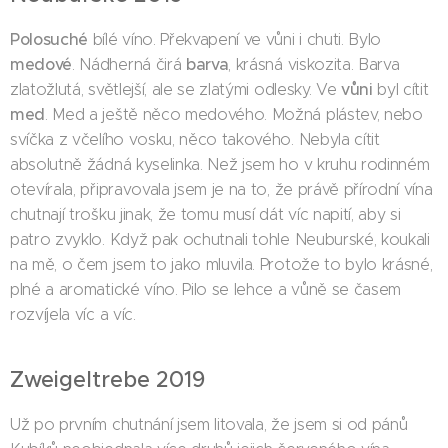
Polosuché
bílé víno. Překvapení ve vůni i chuti. Bylo
medové
barva
. Nádherná čirá
, krásná viskozita. Barva
vůni
zlatožlutá, světlejší, ale se zlatými odlesky. Ve
byl cítit
med
. Med a ještě něco medového. Možná plástev, nebo
svíčka z včelího vosku, něco takového. Nebyla cítit
absolutně žádná kyselinka. Než jsem ho v kruhu rodinném
otevírala, připravovala jsem je na to, že právě přírodní vína
chutnají trošku jinak, že tomu musí dát víc napití, aby si
patro zvyklo. Když pak ochutnali tohle Neuburské, koukali
na mě, o čem jsem to jako mluvila. Protože to bylo krásné,
plné a aromatické víno. Pilo se lehce a vůně se časem
rozvíjela víc a víc.
Zweigeltrebe 2019
Už po prvním chutnání jsem litovala, že jsem si od pánů