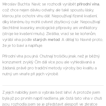
přírodní vína
Miroslav Buchta. Navíc se rozhodli vyrábět
,
což chce nejen dávku odvahy, ale také spoustu lásky,
kterou jste ochotni vínu dát. Nepoužívají řízené kvašení,
díky kterému by mohli ovlivnit zbytkový cukr. Nepoužívají
šlechtěné kvasinky, enologické přípravky ani vinifikátory
(stroje ke kvašení rmutu). Zkrátka, vrací se ke kořenům,
starých metod
vyrábí vína podle
. A dělají to hlavně proto,
že je to baví a naplňuje.
Přírodní vína jsou jiná. Chutnají trošičku jinak, než je běžný
konzument zvyklý. Čím dál více jsou ale vyhledávaná a
žádaná, právě pro tradiční metody výroby, bio kvalitu a
nutný um vinaře při jejich výrobě.
Z jejich nabídky jsem si vybrala šest lahví. A protože jsem
byla již po prvním napití nadšena, jak čistá tato vína v chuti
jsou, rozhodla jsem se je představit alespoň ve zkratce