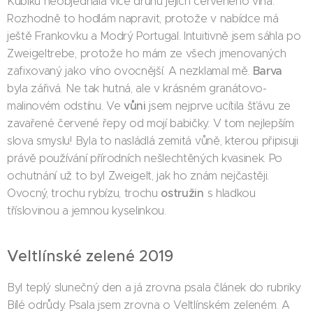
Kubíků neobjednala více druhů jejich červeného vína.
Rozhodně to hodlám napravit, protože v nabídce má
ještě Frankovku a Modrý Portugal. Intuitivně jsem sáhla po
Zweigeltrebe, protože ho mám ze všech jmenovaných
Barva
zafixovaný jako víno ovocnější. A nezklamal mě.
byla zářivá. Ne tak hutná, ale v krásném granátovo-
vůni
malinovém odstínu. Ve
jsem nejprve ucítila šťávu ze
zavařené červené řepy od mojí babičky. V tom nejlepším
slova smyslu! Byla to nasládlá zemitá vůně, kterou připisuji
právě používání přírodních nešlechtěných kvasinek. Po
ochutnání už to byl Zweigelt, jak ho znám nejčastěji.
ostružin
Ovocný, trochu rybízu, trochu
s hladkou
tříslovinou a jemnou kyselinkou.
Veltlínské zelené 2019
Byl teplý slunečný den a já zrovna psala článek do rubriky
Bílé odrůdy. Psala jsem zrovna o Veltlínském zeleném. A