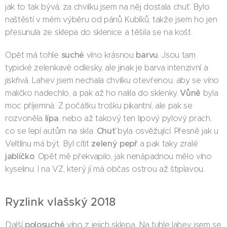
jak to tak bývá, za chvilku jsem na něj dostala chuť. Bylo
naštěstí v mém výběru od pánů Kubíků, takže jsem ho jen
přesunula ze sklepa do sklenice a těšila se na košt.
suché
barvu
Opět má tohle
víno krásnou
. Jsou tam
typické zelenkavé odlesky, ale jinak je barva intenzivní a
jiskřivá. Lahev jsem nechala chvilku otevřenou, aby se víno
Vůně
maličko nadechlo, a pak až ho nalila do sklenky.
byla
moc příjemná. Z počátku trošku pikantní, ale pak se
lípa
rozvoněla
, nebo až takový ten lipový pylový prach,
Chuť
co se lepí autům na skla.
byla osvěžující. Přesně jak u
zelený pepř
Veltlínu má být. Byl cítit
a pak taky zralé
jablíčko
. Opět mě překvapilo, jak nenápadnou mělo víno
kyselinu. I na VZ, který jí má občas ostrou až štiplavou.
Ryzlink vlašský 2018
polosuché
Další
víno z jejich sklepa. Na tuhle lahev jsem se