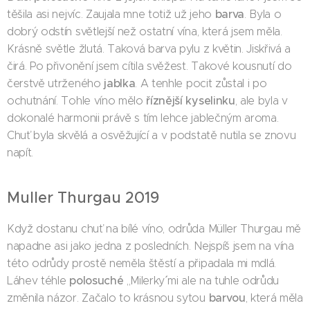
barva
těšila asi nejvíc. Zaujala mne totiž už jeho
. Byla o
dobrý odstín světlejší než ostatní vína, která jsem měla.
Krásně světle žlutá. Taková barva pylu z květin. Jiskřivá a
čirá. Po přivonění jsem cítila svěžest. Takové kousnutí do
jablka
čerstvě utrženého
. A tenhle pocit zůstal i po
říznější kyselinku
ochutnání. Tohle víno mělo
, ale byla v
dokonalé harmonii právě s tím lehce jablečným aroma.
Chuť byla skvělá a osvěžující a v podstatě nutila se znovu
napít.
Muller Thurgau 2019
Když dostanu chuť na bílé víno, odrůda Müller Thurgau mě
napadne asi jako jedna z posledních. Nejspíš jsem na vína
této odrůdy prostě neměla štěstí a připadala mi mdlá.
polosuché
Láhev téhle
,,Milerky´´ mi ale na tuhle odrůdu
barvou
změnila názor. Začalo to krásnou sytou
, která měla