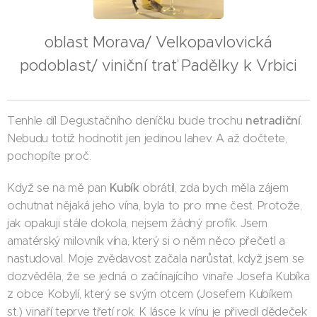
oblast Morava/ Velkopavlovická
podoblast/ viniční trať Padělky k Vrbici
netradiční
Tenhle díl Degustačního deníčku bude trochu
.
Nebudu totiž hodnotit jen jedinou lahev. A až dočtete,
pochopíte proč.
Kubík
Když se na mě pan
obrátil, zda bych měla zájem
ochutnat nějaká jeho vína, byla to pro mne čest. Protože,
jak opakuji stále dokola, nejsem žádný profík. Jsem
amatérský milovník vína, který si o něm něco přečetl a
nastudoval. Moje zvědavost začala narůstat, když jsem se
dozvěděla, že se jedná o začínajícího vinaře Josefa Kubíka
z obce Kobylí, který se svým otcem (Josefem Kubíkem
st.) vinaří teprve třetí rok. K lásce k vínu je přivedl dědeček