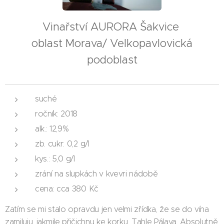
Vinařství AURORA Šakvice
oblast Morava/ Velkopavlovická
podoblast
suché
ročník: 2018
alk.: 12,9%
zb. cukr: 0,2 g/l
kys.: 5,0 g/l
zrání na slupkách v kvevri nádobě
cena: cca 380 Kč
Zatím se mi stalo opravdu jen velmi zřídka, že se do vína
zamiluju, jakmile přičichnu ke korku. Tahle Pálava. Absolutně