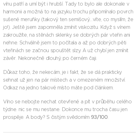
vínu patří a umí být i hrubší. Tady to bylo ale dokonale v
harmonii a možná to na jazyku trochu připomínalo povrch
sušené meruňky (takový ten semišový....víte, co myslím, že
jo!). Ještě jsem zapomněla zmínit viskozitu. Když s vínem
zakroužíte, na stěnách sklenky se dobrých pár vteřin ani
nehne. Schválně jsem to počítala a až po dobrých pěti
vteřinách se začnou spouštět slzy. A už chybí jen zmínit
závěr. Nekonečně dlouhý, po černém čaji.
Důkaz toho, že nekecám, je i fakt, že se dá prakticky
sehnat už jen na pár místech a v omezeném množství.
Odkaz na jedno takové místo máte pod článkem.
Víno se nebojte nechat otevřené a pít v průběhu celého
týdne. nic se mu nestane. Dokonce mu trocha času jen
93/100
prospěje. A body? S čistým svědomím
.