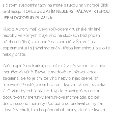
s čistým svědomím tady na místě s rukou na vinařské Bibli
TOHLE JE ZATÍM NEJLEPŠÍ PÁLAVA, KTEROU
prohlašuju:
JSEM DOPOSUD PILA!
Fakt.
Kluci z Aurory mají kvevri (původem gruzínské hliněné
nádoby, ve kterých zraje víno na slupkách bez přidání
ničeho dalšího) zakopané na zahradě v Šakvicích a
experimentují i s jinými materiály- třeba kameninou, ale o té
někdy příště.
korku
Začnu úplně od
, protože už z něj se line omamná
Barva
meruňková vůně.
je medově oranžová, lehce
zakalená, ale to je tím, že víno nebylo nijak čiřené, ani
filtrované. Prostě jenom hrozen - kvevri - láhev - sklenka -
vůni
já. O
bych básnila hodiny, ale hlavní gró po celou
dobu tvoří ty meruňky. Meruňková marmeláda, po pár
dnech sušené meruňky. Postupně se přidával černý čaj.
chuti
Hlavně v
, tam ho připomínali taniny, které ke kvevri