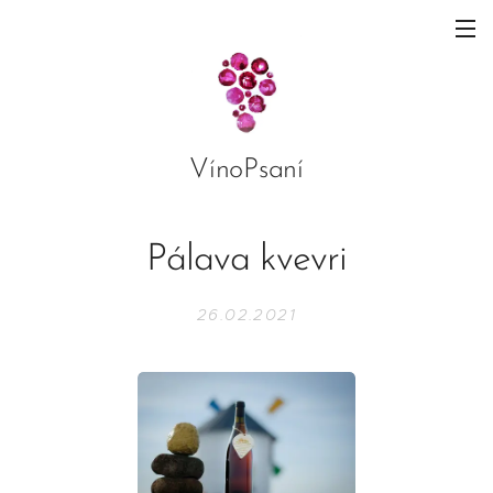
VínoPsaní
Pálava kvevri
26.02.2021