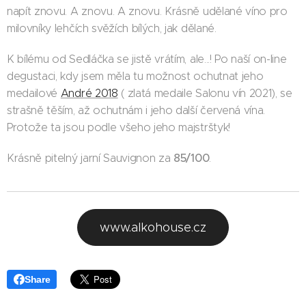
napít znovu. A znovu. A znovu. Krásně udělané víno pro
milovníky lehčích svěžích bílých, jak dělané.
K bílému od Sedláčka se jistě vrátím, ale...! Po naší on-line
degustaci, kdy jsem měla tu možnost ochutnat jeho
medailové
André 2018
( zlatá medaile Salonu vín 2021), se
strašně těším, až ochutnám i jeho další červená vína.
Protože ta jsou podle všeho jeho majstrštyk!
85/100
Krásně pitelný jarní Sauvignon za
.
www.alkohouse.cz
Share