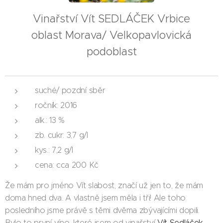
Vinařství Vít SEDLÁČEK Vrbice
oblast Morava/ Velkopavlovická
podoblast
suché/ pozdní sběr
ročník: 2016
alk.: 13 %
zb. cukr: 3,7 g/l
kys.: 7,2 g/l
cena: cca 200 Kč
Že mám pro jméno Vít slabost, značí už jen to, že mám
doma hned dva. A vlastně jsem měla i tři! Ale toho
posledního jsme právě s těmi dvěma zbývajícími dopili.
Bylo to první víno, které jsem od vinařství
Vít Sedláček