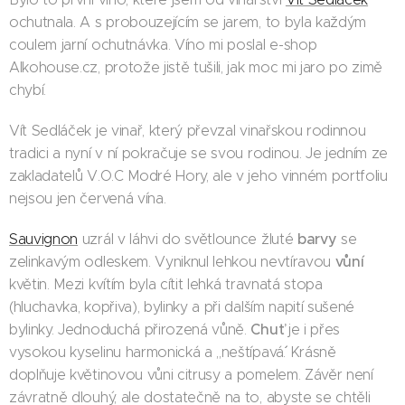
ochutnala. A s probouzejícím se jarem, to byla každým
coulem jarní ochutnávka. Víno mi poslal e-shop
Alkohouse.cz, protože jistě tušili, jak moc mi jaro po zimě
chybí.
Vít Sedláček je vinař, který převzal vinařskou rodinnou
tradici a nyní v ní pokračuje se svou rodinou. Je jedním ze
zakladatelů V.O.C Modré Hory, ale v jeho vinném portfoliu
nejsou jen červená vína.
barvy
Sauvignon
uzrál v láhvi do světlounce žluté
se
vůní
zelinkavým odleskem. Vyniknul lehkou nevtíravou
květin. Mezi kvítím byla cítit lehká travnatá stopa
(hluchavka, kopřiva), bylinky a při dalším napití sušené
Chuť
bylinky. Jednoduchá přirozená vůně.
je i přes
vysokou kyselinu harmonická a ,,neštípavá´´. Krásně
doplňuje květinovou vůni citrusy a pomelem. Závěr není
závratně dlouhý, ale dostatečně na to, abyste se chtěli