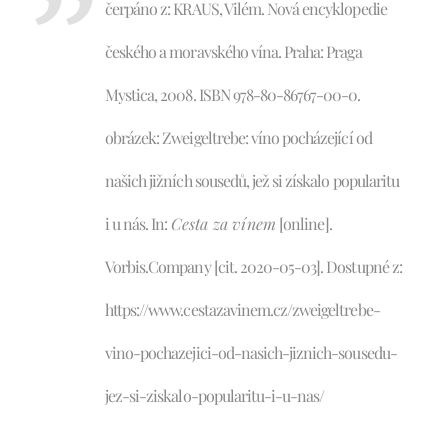
čerpáno z: KRAUS, Vilém. Nová encyklopedie
českého a moravského vína. Praha: Praga
Mystica, 2008. ISBN 978-80-86767-00-0.
obrázek:
Zweigeltrebe: víno pocházející od
našich jižních sousedů, jež si získalo popularitu
i u nás. In:
Cesta za vínem
[online].
Vorbis.Company [cit. 2020-05-03]. Dostupné z:
https://www.cestazavinem.cz/zweigeltrebe-
vino-pochazejici-od-nasich-jiznich-sousedu-
jez-si-ziskalo-popularitu-i-u-nas/