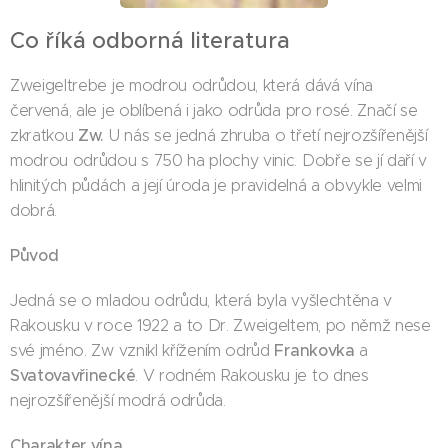
Co říká odborná literatura
Zweigeltrebe je modrou odrůdou, která dává vína
červená, ale je oblíbená i jako odrůda pro rosé. Značí se
Zw.
zkratkou
U nás se jedná zhruba o třetí nejrozšířenější
modrou odrůdou s 750 ha plochy vinic. Dobře se jí daří v
hlinitých půdách a její úroda je pravidelná a obvykle velmi
dobrá.
Původ
Jedná se o mladou odrůdu, která byla vyšlechtěna v
Rakousku v roce 1922 a to Dr. Zweigeltem, po němž nese
Frankovka
své jméno. Zw vznikl křížením odrůd
a
Svatovavřinecké
. V rodném Rakousku je to dnes
nejrozšířenější modrá odrůda.
Charakter vína