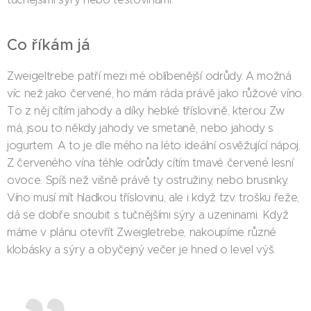
Co říkám já
Zweigeltrebe patří mezi mé oblíbenější odrůdy. A možná
víc než jako červené, ho mám ráda právě jako růžové víno.
To z něj cítím jahody a díky hebké tříslovině, kterou Zw
má, jsou to někdy jahody ve smetaně, nebo jahody s
jogurtem. A to je dle mého na léto ideální osvěžující nápoj.
Z červeného vína téhle odrůdy cítím tmavé červené lesní
ovoce. Spíš než višně právě ty ostružiny, nebo brusinky.
Víno musí mít hladkou tříslovinu, ale i když tzv. trošku řeže,
dá se dobře snoubit s tučnějšími sýry a uzeninami. Když
máme v plánu otevřít Zweigletrebe, nakoupíme různé
klobásky a sýry a obyčejný večer je hned o level výš.