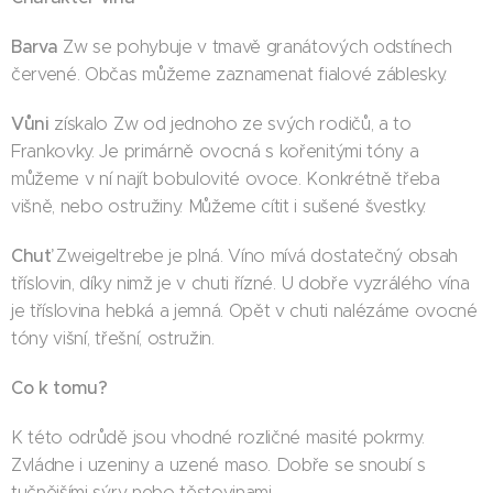
Barva
Zw se pohybuje v tmavě granátových odstínech
červené. Občas můžeme zaznamenat fialové záblesky.
Vůni
získalo Zw od jednoho ze svých rodičů, a to
Frankovky. Je primárně ovocná s kořenitými tóny a
můžeme v ní najít bobulovité ovoce. Konkrétně třeba
višně, nebo ostružiny. Můžeme cítit i sušené švestky.
Chuť
Zweigeltrebe je plná. Víno mívá dostatečný obsah
tříslovin, díky nimž je v chuti řízné. U dobře vyzrálého vína
je tříslovina hebká a jemná. Opět v chuti nalézáme ovocné
tóny višní, třešní, ostružin.
Co k tomu?
K této odrůdě jsou vhodné rozličné masité pokrmy.
Zvládne i uzeniny a uzené maso. Dobře se snoubí s
tučnějšími sýry nebo těstovinami.