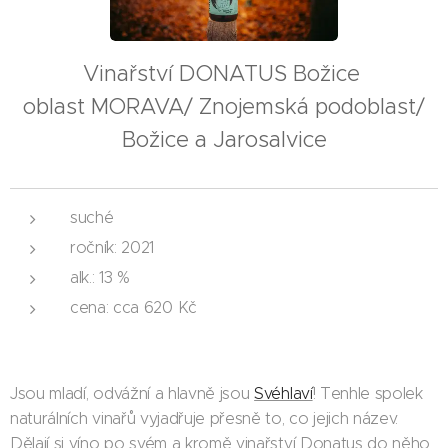
Vinařství DONATUS Božice
oblast MORAVA/ Znojemská podoblast/
Božice a Jarosalvice
suché
ročník: 2021
alk.: 13 %
cena: cca 620 Kč
Jsou mladí, odvážní a hlavně jsou
Svéhlaví
! Tenhle spolek
naturálních vinařů vyjadřuje přesně to, co jejich název.
Dělají si víno po svém a kromě vinařství Donatus do něho