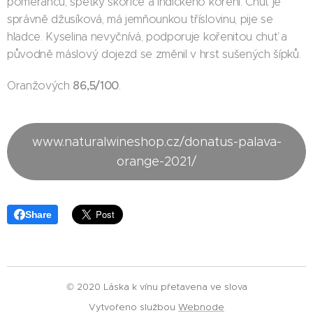
pomerančů, špetky skořice a indického koření. Chuť je
správně džusíková, má jemňounkou tříslovinu, pije se
hladce. Kyselina nevyčnívá, podporuje kořenitou chuť a
původně máslový dojezd se změnil v hrst sušených šípků.
86,5/100
Oranžových
.
www.naturalwineshop.cz/donatus-palava-
orange-2021/
Share
© 2020 Láska k vínu přetavena ve slova
Vytvořeno službou
Webnode