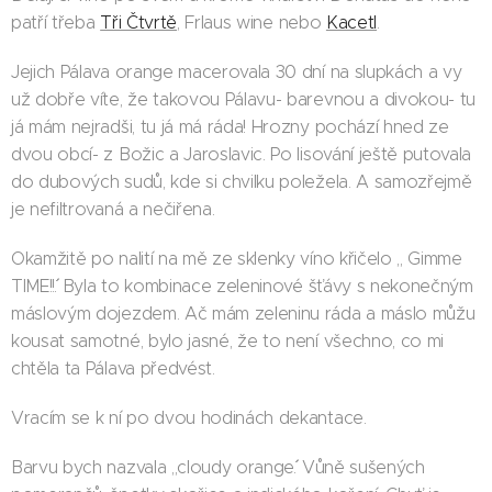
patří třeba
Tři Čtvrtě
, Frlaus wine nebo
Kacetl
.
Jejich Pálava orange macerovala 30 dní na slupkách a vy
už dobře víte, že takovou Pálavu- barevnou a divokou- tu
já mám nejradši, tu já má ráda! Hrozny pochází hned ze
dvou obcí- z Božic a Jaroslavic. Po lisování ještě putovala
do dubových sudů, kde si chvilku poležela. A samozřejmě
je nefiltrovaná a nečiřena.
Okamžitě po nalití na mě ze sklenky víno křičelo ,, Gimme
TIME!!´´. Byla to kombinace zeleninové šťávy s nekonečným
máslovým dojezdem. Ač mám zeleninu ráda a máslo můžu
kousat samotné, bylo jasné, že to není všechno, co mi
chtěla ta Pálava předvést.
Vracím se k ní po dvou hodinách dekantace.
Barvu bych nazvala ,,cloudy orange´´. Vůně sušených