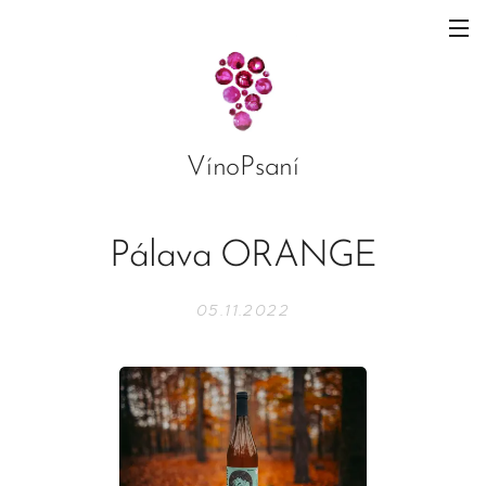
VínoPsaní
Pálava ORANGE
05.11.2022